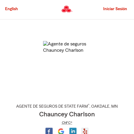
Pasar
al
English
Iniciar Sesión
contenido
principal
Comienzo
del
contenido
principal
®
AGENTE DE SEGUROS DE STATE FARM
,
OAKDALE
, MN
Chauncey Charlson
ChFC®