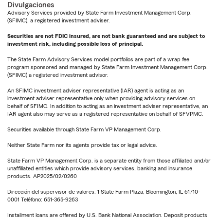
Divulgaciones
Advisory Services provided by State Farm Investment Management Corp.
(SFIMC), a registered investment adviser.
Securities are not FDIC insured, are not bank guaranteed and are subject to
investment risk, including possible loss of principal.
The State Farm Advisory Services model portfolios are part of a wrap fee
program sponsored and managed by State Farm Investment Management Corp.
(SFIMC) a registered investment advisor.
An SFIMC investment adviser representative (IAR) agent is acting as an
investment adviser representative only when providing advisory services on
behalf of SFIMC. In addition to acting as an investment adviser representative, an
IAR agent also may serve as a registered representative on behalf of SFVPMC.
Securities available through State Farm VP Management Corp.
Neither State Farm nor its agents provide tax or legal advice.
State Farm VP Management Corp. is a separate entity from those affiliated and/or
unaffiliated entities which provide advisory services, banking and insurance
products. AP2025/02/0260
Dirección del supervisor de valores: 1 State Farm Plaza, Bloomington, IL 61710-
0001 Teléfono: 651-365-9263
Installment loans are offered by U.S. Bank National Association. Deposit products