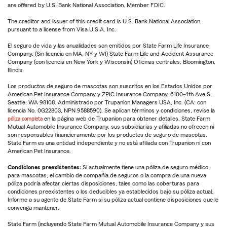
are offered by U.S. Bank National Association. Member FDIC.
The creditor and issuer of this credit card is U.S. Bank National Association,
pursuant to a license from Visa U.S.A. Inc.
El seguro de vida y las anualidades son emitidos por State Farm Life Insurance
Company. (Sin licencia en MA, NY y WI) State Farm Life and Accident Assurance
Company (con licencia en New York y Wisconsin) Oficinas centrales, Bloomington,
Illinois.
Los productos de seguro de mascotas son suscritos en los Estados Unidos por
American Pet Insurance Company y ZPIC Insurance Company, 6100-4th Ave S,
Seattle, WA 98108. Administrado por Trupanion Managers USA, Inc. (CA: con
licencia No. 0G22803, NPN 9588590). Se aplican términos y condiciones, revise la
póliza completa
en la página web de Trupanion para obtener detalles. State Farm
Mutual Automobile Insurance Company, sus subsidiarias y afiliadas no ofrecen ni
son responsables financieramente por los productos de seguro de mascotas.
State Farm es una entidad independiente y no está afiliada con Trupanion ni con
American Pet Insurance.
Condiciones preexistentes:
Si actualmente tiene una póliza de seguro médico
para mascotas, el cambio de compañía de seguros o la compra de una nueva
póliza podría afectar ciertas disposiciones, tales como las coberturas para
condiciones preexistentes o los deducibles ya establecidos bajo su póliza actual.
Informe a su agente de State Farm si su póliza actual contiene disposiciones que le
convenga mantener.
State Farm (incluyendo State Farm Mutual Automobile Insurance Company y sus