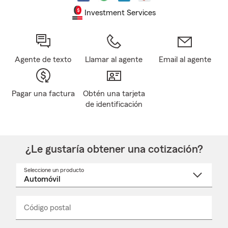
Investment Services
Agente de texto
Llamar al agente
Email al agente
Pagar una factura
Obtén una tarjeta
de identificación
¿Le gustaría obtener una cotización?
Seleccione un producto
Seleccione
un
nombre
de
producto
del
Código postal
Ingresa
Ingresa
_____
menú
un
un
desplegable
código
código