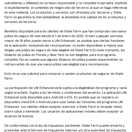
subsidiarias y afiliadas) no se hace responsable y no respalda ni aprueba, implícita
ni explícitamente, el contenido de ningún sitio de terceros al que se haga referencia
en este material. Los productos y servicios son ofrecidos por terceros y State
Farm no garantiza la mercantabilidad, la idoneidad ni la calidad de los productos y
servicios de terceros.
Beneficio disponible para los clientes de State Farm que han comprado una nueva
póliza de seguro de vida desde el 1 de enero de 2022. Si bien cualquier persona
mayor de 18 años puede unirse a Life Enhanced, es posible que ciertas funciones
de la aplicación, incluyendo las recompensas, no estén disponibles a menos que
tengas una póliza de seguro de vida elegible de State Farm.En este momento, los
titulares de póliza en Florida y New York no son elegibles para el programa
completo.Ten en cuenta que algunos titulares de póliza pueden experimentar un
retraso antes de que una nueva póliza sea elegible para recompensas.
Esto no es una solicitud para comprar o vender productos de seguros de State
Farm.
La participación de Life Enhanced está sujeta a la elegibilidad del programa y varía
según el estado. Sujeto a los términos y condiciones del acuerdo. La aplicación Life
Enhanced está disponible para Android e iOS. Es posible que se requiera un
dispositivo móvil iOS o Android para usar todas las funciones del programa Life
Enhanced. Los clientes deben aceptar autorizar a State Farm a recopilar datos
sobre salud y bienestar. Los usuarios de aplicaciones móviles deben aceptar un
acuerdo de licencia.
De conformidad con la ley de impuestos pertinente, State Farm puede enviarte y
presentar ante el Servicio de Impuestos Internos y/u otra autoridad de impuestos