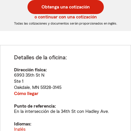
postal
postal
Obtenga una cotización
de
de
5
5
o continuar con una cotización
dígitos
dígitos
Todas las cotizaciones y documentos serán proporcionados en inglés.
Detalles de la oficina:
Dirección física:
6993 35th St N
Ste 1
Oakdale
,
MN
55128-3145
Cómo llegar
Punto de referencia:
En la intersección de la 34th St con Hadley Ave.
Idiomas:
Inglés